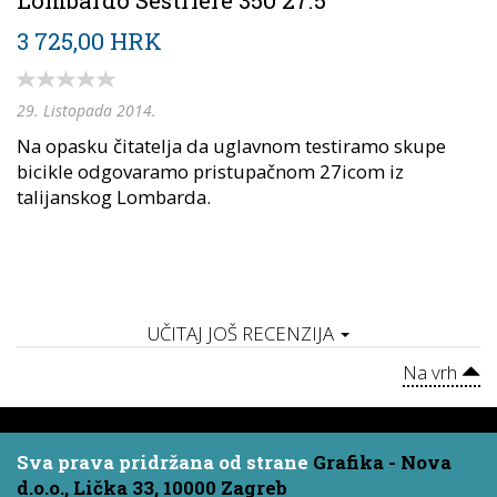
3 725,00 HRK
29. Listopada 2014.
Na opasku čitatelja da uglavnom testiramo skupe
bicikle odgovaramo pristupačnom 27icom iz
talijanskog Lombarda.
UČITAJ JOŠ RECENZIJA
Na vrh
Sva prava pridržana od strane
Grafika - Nova
d.o.o., Lička 33, 10000 Zagreb