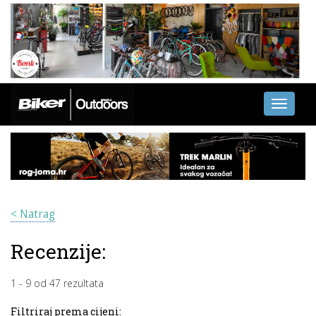
Toggle
navigati
< Natrag
Recenzije:
1
-
9
od
47
rezultata
Filtriraj prema cijeni: