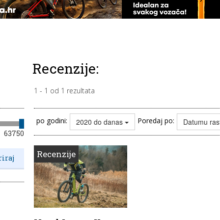
Recenzije:
1
-
1
od
1
rezultata
po godini:
Poredaj po:
2020 do danas
Datumu ras
63750
Recenzije