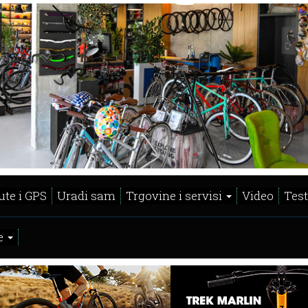
ute i GPS
Uradi sam
Trgovine i servisi
Video
Test
e