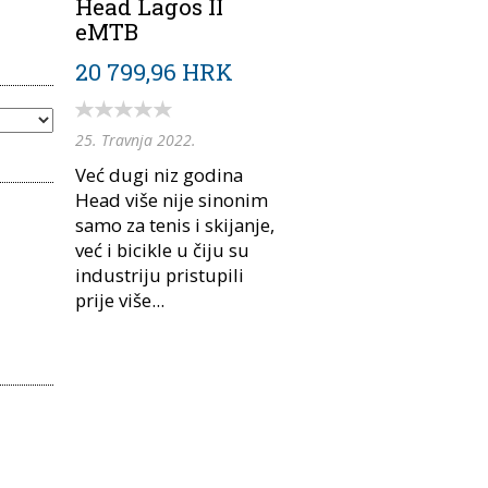
Head Lagos II
eMTB
20 799,96 HRK
25. Travnja 2022.
Već dugi niz godina
Head više nije sinonim
samo za tenis i skijanje,
već i bicikle u čiju su
industriju pristupili
prije više...