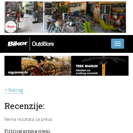
Toggle
navigati
< Natrag
Recenzije:
Nema rezultata za prikaz
Filtriraj prema cijeni: