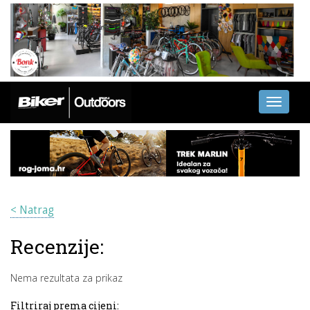
Toggle
navigati
< Natrag
Recenzije:
Nema rezultata za prikaz
Filtriraj prema cijeni: