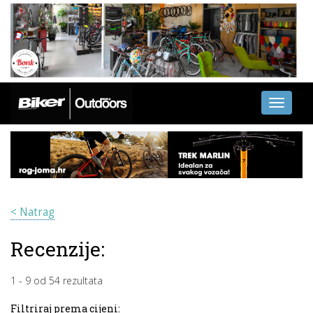
Toggle
navigati
< Natrag
Recenzije:
1
-
9
od
54
rezultata
Filtriraj prema cijeni: