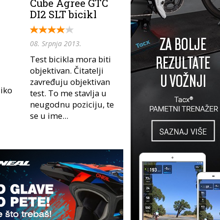
Cube Agree GTC
DI2 SLT bicikl
08. Srpnja 2013.
Test bicikla mora biti
objektivan. Čitatelji
zavređuju objektivan
liko
test. To me stavlja u
neugodnu poziciju, te
se u ime...