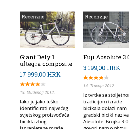
Recenzije
Recenzije
Giant Defy 1
Fuji Absolute 3.
ultegra composite
3 199,00 HRK
17 999,00 HRK
14. Travnja 2012.
19. Studenog 2012.
Iz tvrtke sa stoljetn
Iako je jako teško
tradicijom izrade
identificirati najvećeg
bicikala dolazi nam
svjetskog proizvođača
gradski bicikl naziva
bicikla zbog
Absolute. Brojka 3.0
isprepletene mreže
govori nam o nivou..