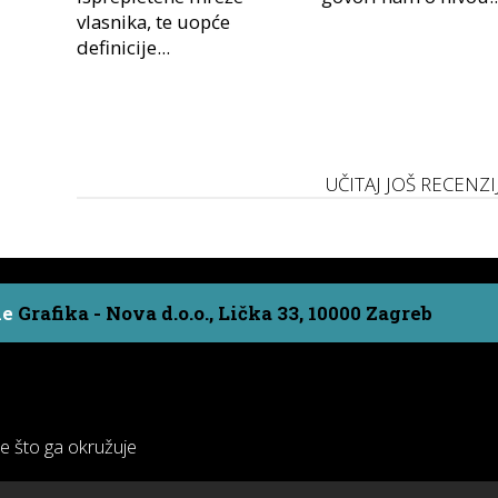
vlasnika, te uopće
definicije...
UČITAJ JOŠ RECENZI
ne
Grafika - Nova d.o.o., Lička 33, 10000 Zagreb
ve što ga okružuje