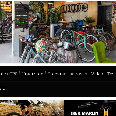
ute i GPS
Uradi sam
Trgovine i servisi
Video
Test
e