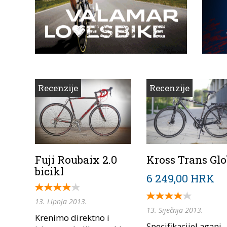
Recenzije
Recenzije
Fuji Roubaix 2.0
Kross Trans Glo
bicikl
6 249,00 HRK
13. Lipnja 2013.
13. Siječnja 2013.
Krenimo direktno i
SpecifikacijeLagani