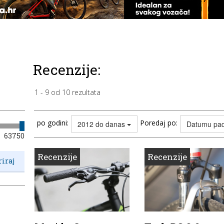
Recenzije:
1
-
9
od
10
rezultata
po godini:
Poredaj po:
2012 do danas
Datumu pa
63750
Recenzije
Recenzije