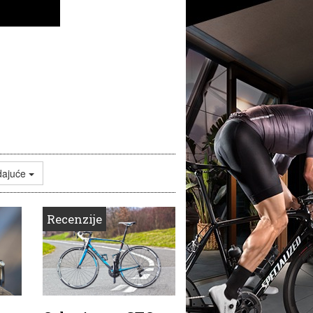
dajuće
Recenzije