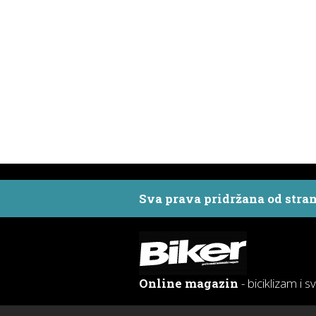
Sva prava pridržana od stra
Online magazin
- biciklizam i s