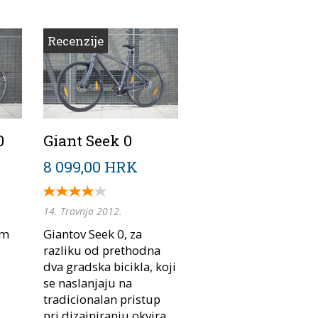
Recenzije
0
Giant Seek 0
8 099,00 HRK
14. Travnja 2012.
om
Giantov Seek 0, za
razliku od prethodna
dva gradska bicikla, koji
se naslanjaju na
tradicionalan pristup
.
pri dizajniranju okvira,...