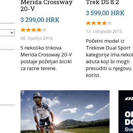
Merida Crossway
Trek DS 8.2
20-V
3 599,00 HRK
3 299,00 HRK
13. Listopada 2015.
06. Siječnja 2016.
Početni model iz
S nekoliko trikova
Trekove Dual Sport
Merida Crossway 20-V
kategorije ima neko
postaje poželjan bicikl
aduta koji bi mogli
za razne terene.
presuditi u njegovu
korist.