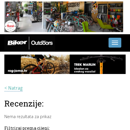
Toggle
navigati
< Natrag
Recenzije:
Nema rezultata za prikaz
Filtriraj prema cijeni: