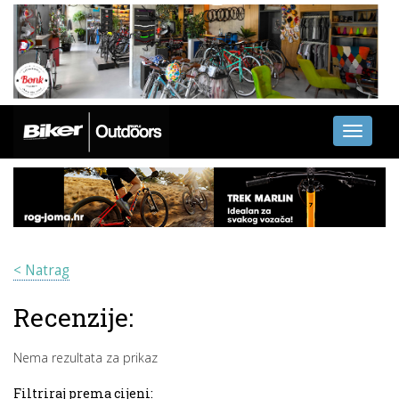
Toggle
navigati
< Natrag
Recenzije:
Nema rezultata za prikaz
Filtriraj prema cijeni: