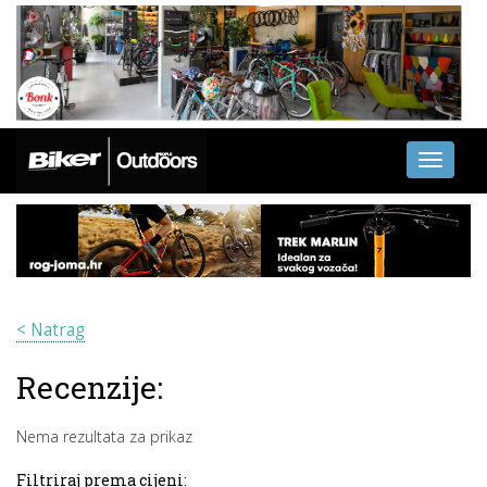
Toggle
navigati
< Natrag
Recenzije:
Nema rezultata za prikaz
Filtriraj prema cijeni: