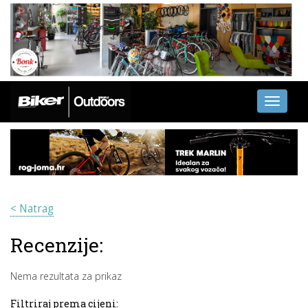
Toggle
navigati
< Natrag
Recenzije:
Nema rezultata za prikaz
Filtriraj prema cijeni: