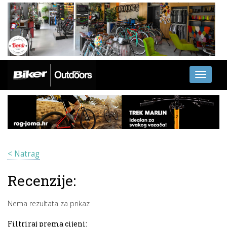
Toggle
navigati
< Natrag
Recenzije:
Nema rezultata za prikaz
Filtriraj prema cijeni: