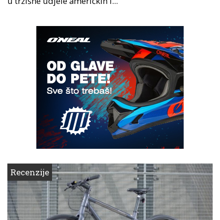
u tržišne udjele američkih i...
Recenzije