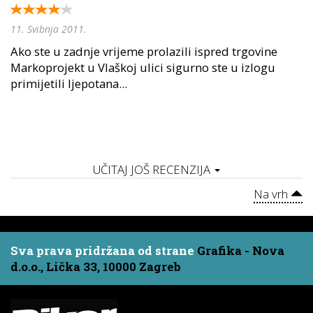
11. Svibnja 2011.
Ako ste u zadnje vrijeme prolazili ispred trgovine
Markoprojekt u Vlaškoj ulici sigurno ste u izlogu
primijetili ljepotana...
UČITAJ JOŠ RECENZIJA
Na vrh
Sva prava pridržana od strane
Grafika - Nova
d.o.o., Lička 33, 10000 Zagreb