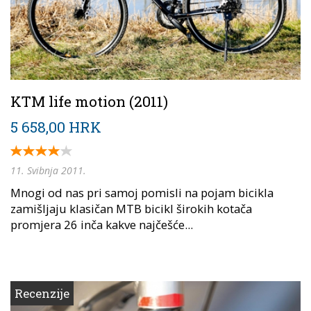
KTM life motion (2011)
5 658,00 HRK
11. Svibnja 2011.
Mnogi od nas pri samoj pomisli na pojam bicikla
zamišljaju klasičan MTB bicikl širokih kotača
promjera 26 inča kakve najčešće...
Recenzije