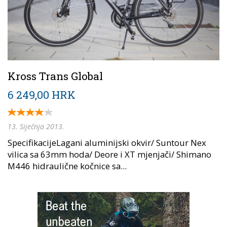
Kross Trans Global
6 249,00 HRK
13. Siječnja 2013.
SpecifikacijeLagani aluminijski okvir/ Suntour Nex
vilica sa 63mm hoda/ Deore i XT mjenjači/ Shimano
M446 hidraulične kočnice sa...