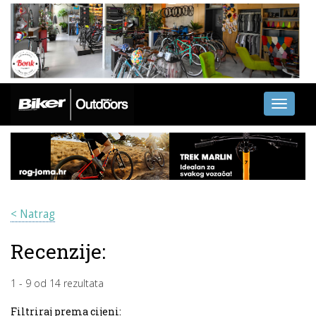
Toggle
navigati
< Natrag
Recenzije:
1
-
9
od
14
rezultata
Filtriraj prema cijeni: