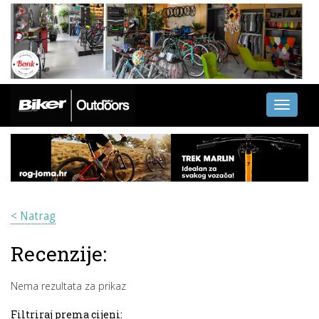
Toggle
navigati
< Natrag
Recenzije:
Nema rezultata za prikaz
Filtriraj prema cijeni: