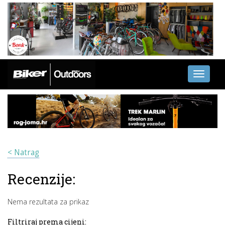
Toggle
navigati
< Natrag
Recenzije:
Nema rezultata za prikaz
Filtriraj prema cijeni: