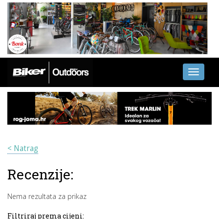
Toggle
navigati
< Natrag
Recenzije:
Nema rezultata za prikaz
Filtriraj prema cijeni: