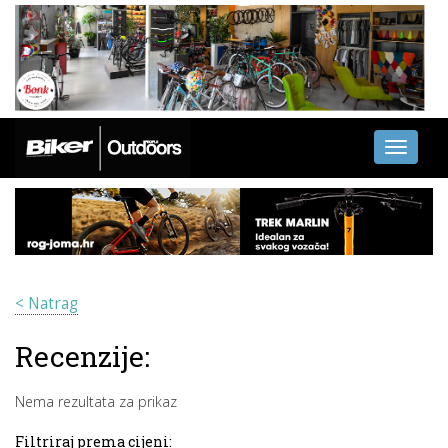
Toggle
navigati
< Natrag
Recenzije:
Nema rezultata za prikaz
Filtriraj prema cijeni: