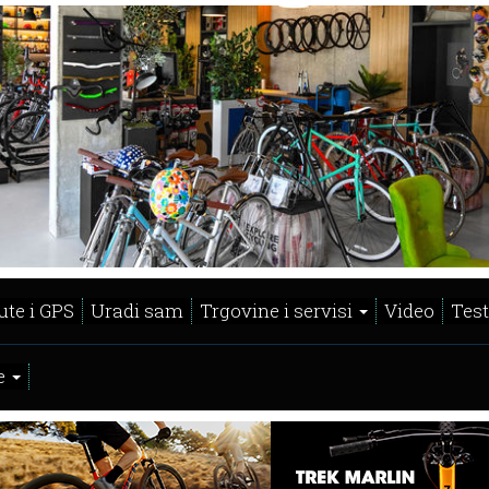
ute i GPS
Uradi sam
Trgovine i servisi
Video
Test
e