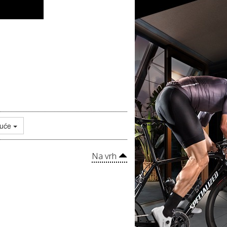
juće
Na vrh