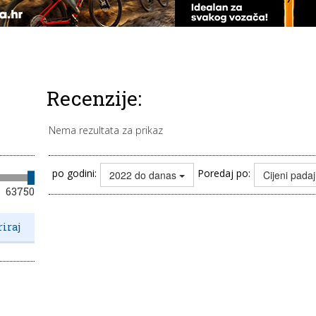
Recenzije:
Nema rezultata za prikaz
po godini:
Poredaj po:
2022 do danas
Cijeni pada
63750