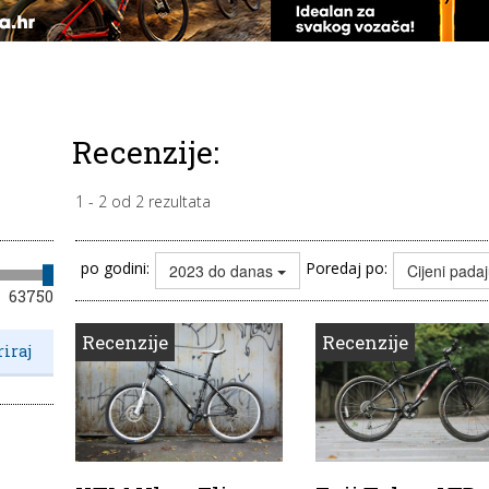
Recenzije:
1
-
2
od
2
rezultata
po godini:
Poredaj po:
2023 do danas
Cijeni pada
63750
Recenzije
Recenzije