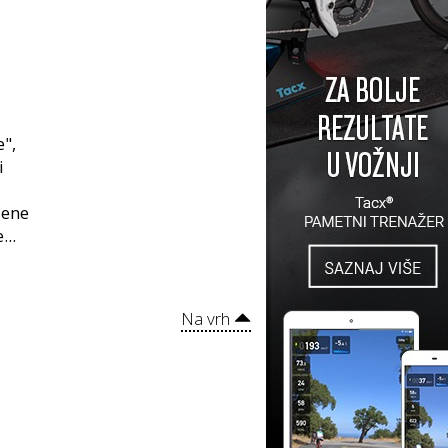
e",
i
jene
...
Na vrh