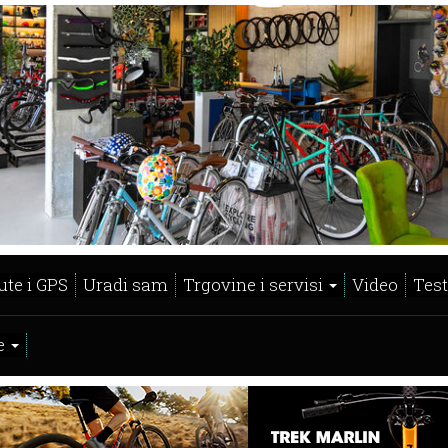
ute i GPS
Uradi sam
Trgovine i servisi
Video
Test
e