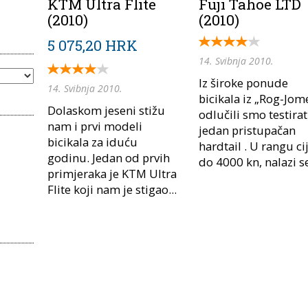
KTM Ultra Flite
Fuji Tahoe LTD
(2010)
(2010)
5 075,20 HRK
14. Svibnja 2010.
Iz široke ponude
14. Svibnja 2010.
bicikala iz „Rog-Jom
Dolaskom jeseni stižu
odlučili smo testirat
nam i prvi modeli
jedan pristupačan
bicikala za iduću
hardtail . U rangu ci
godinu. Jedan od prvih
do 4000 kn, nalazi se
primjeraka je KTM Ultra
Flite koji nam je stigao...