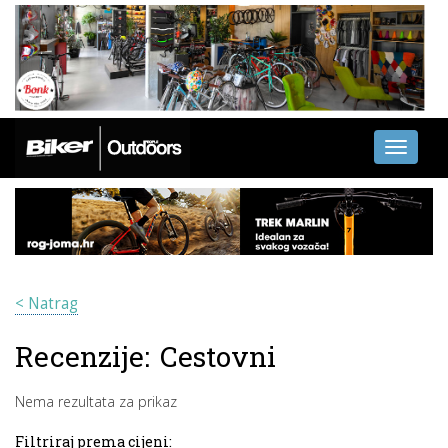
Toggle
navigati
< Natrag
Recenzije:
Cestovni
Nema rezultata za prikaz
Filtriraj prema cijeni: