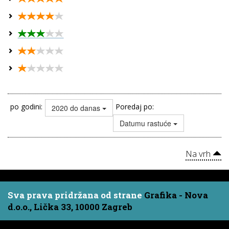
po godini:
Poredaj po:
2020 do danas
Datumu rastuće
Na vrh
Sva prava pridržana od strane
Grafika - Nova
d.o.o., Lička 33, 10000 Zagreb