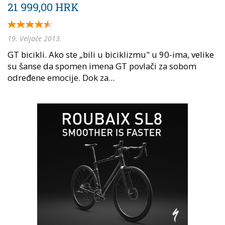
21 999,00 HRK
19. Veljače 2013.
GT bicikli. Ako ste „bili u biciklizmu" u 90-ima, velike
su šanse da spomen imena GT povlači za sobom
određene emocije. Dok za...