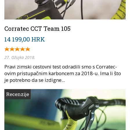
Corratec CCT Team 105
14 199,00 HRK
27. Ožujka 2018.
Pravi zimski cestovni test odradili smo s Corratec-
ovim pristupačnim karboncem za 2018-u. Ima li što
je potrebno da se izdigne...
Recenzije