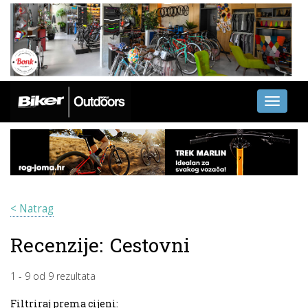
Toggle
navigati
< Natrag
Recenzije:
Cestovni
1
-
9
od
9
rezultata
Filtriraj prema cijeni: