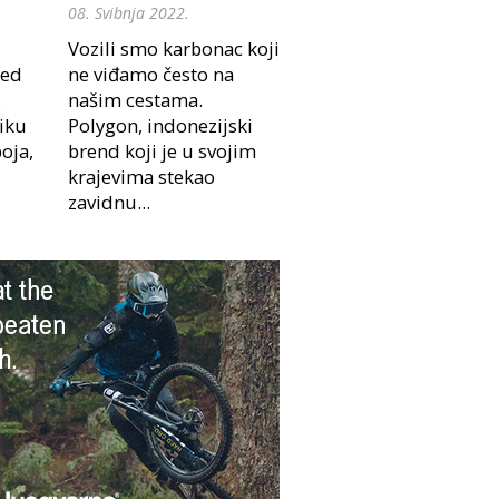
08. Svibnja 2022.
Vozili smo karbonac koji
red
ne viđamo često na
.
našim cestama.
liku
Polygon, indonezijski
oja,
brend koji je u svojim
krajevima stekao
zavidnu...