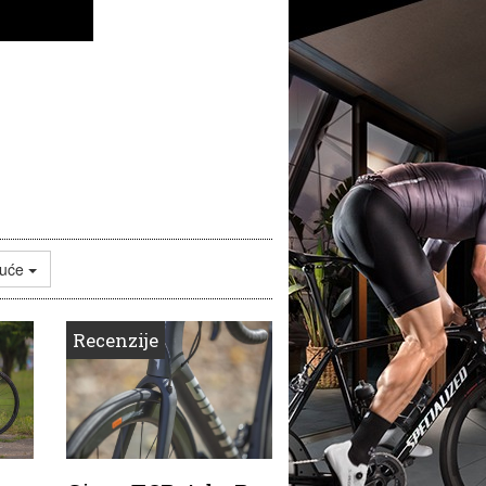
juće
Recenzije