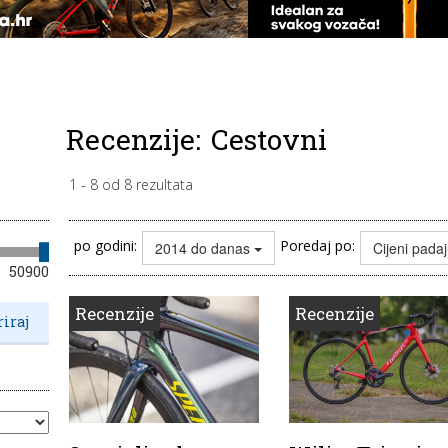
Recenzije:
Cestovni
1
-
8
od
8
rezultata
po godini:
Poredaj po:
2014 do danas
Cijeni pada
50900
Recenzije
Recenzije