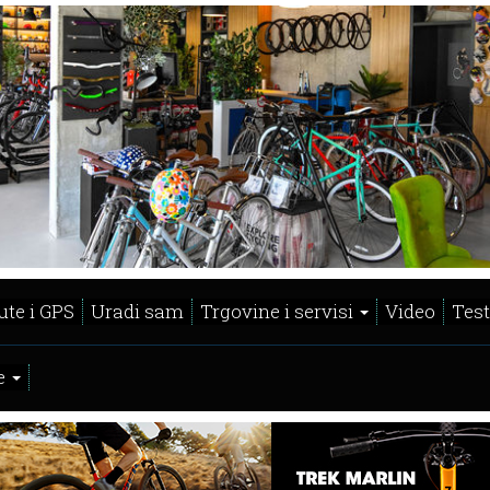
ute i GPS
Uradi sam
Trgovine i servisi
Video
Test
e