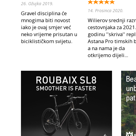
26. Ožujka 2019.
14. Prosinca 2020.
Gravel disciplina će
mnogima biti novost
Wilierov srednji raz
iako je ovaj smjer već
cestovnjaka za 2021
neko vrijeme prisutan u
godinu ''skriva'' rep
biciklističkom svijetu.
Astana Pro timskih b
a na nama je da
otkrijemo dijeli...