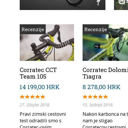
Recenzije
Recenzije
Corratec CCT
Corratec Dolomi
Team 105
Tiagra
14 199,00 HRK
8 278,00 HRK
27. Ožujka 2018.
15. Svibnja 2018.
Pravi zimski cestovni
Nakon karbonca na t
test odradili smo s
nam je stigao
Corratec-ovim
Corratecov cestovni