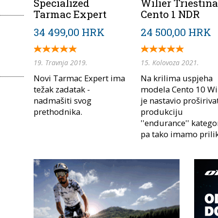
Specialized
Wilier Triestina
Tarmac Expert
Cento 1 NDR
34 499,00 HRK
24 500,00 HRK
19. Travnja 2019.
15. Kolovoza 2021.
Novi Tarmac Expert ima
Na krilima uspjeha
težak zadatak -
modela Cento 10 Wil
nadmašiti svog
je nastavio proširiva
prethodnika.
produkciju
''endurance'' kategor
pa tako imamo prilik