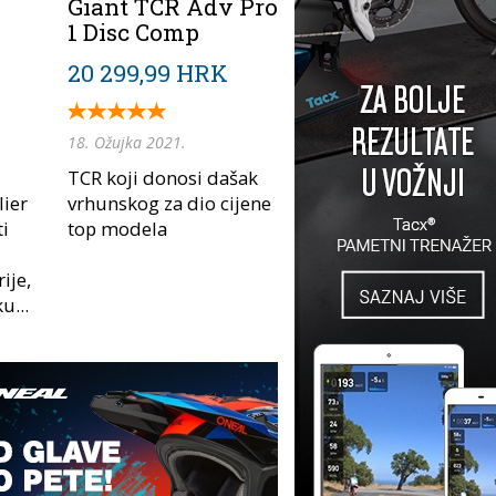
Giant TCR Adv Pro
1 Disc Comp
20 299,99 HRK
18. Ožujka 2021.
TCR koji donosi dašak
ier
vrhunskog za dio cijene
ti
top modela
ije,
u...