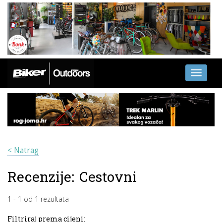
Toggle
navigati
< Natrag
Recenzije:
Cestovni
1
-
1
od
1
rezultata
Filtriraj prema cijeni: