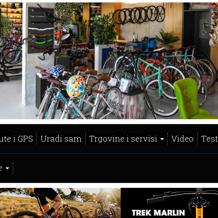
ute i GPS
Uradi sam
Trgovine i servisi
Video
Test
e