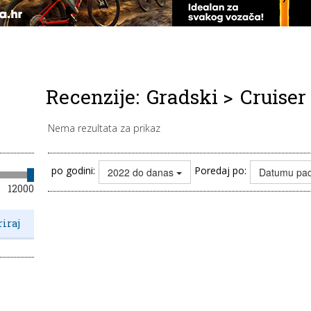
Recenzije:
Gradski
>
Cruiser
Nema rezultata za prikaz
po godini:
Poredaj po:
2022 do danas
Datumu pa
12000