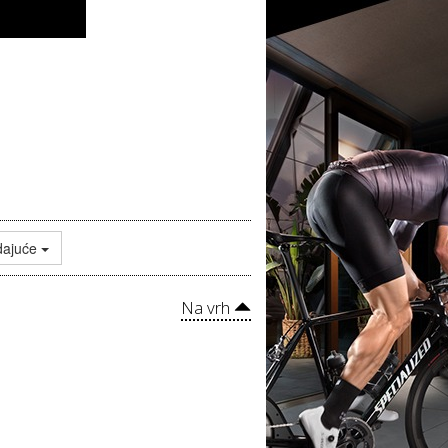
dajuće
Na vrh