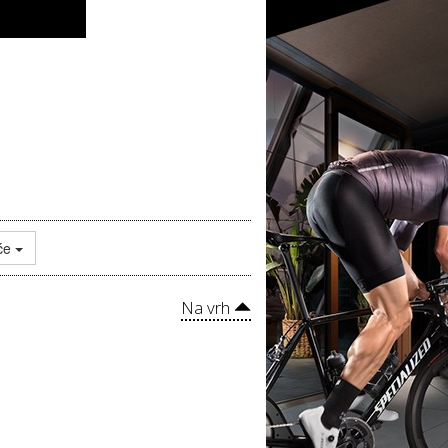
uće
Na vrh