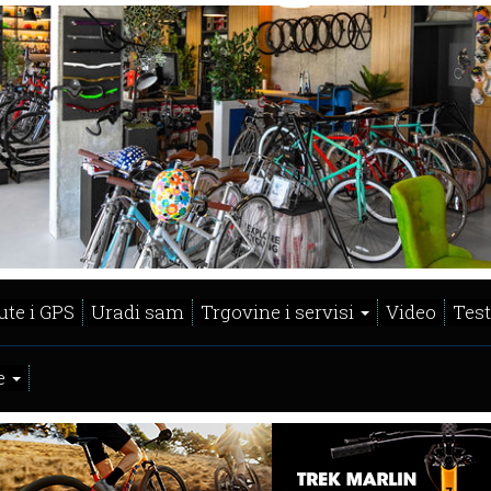
ute i GPS
Uradi sam
Trgovine i servisi
Video
Test
e