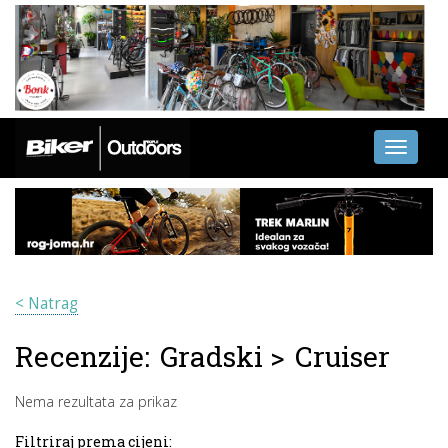
Toggle
navigati
< Natrag
Recenzije:
Gradski
>
Cruiser
Nema rezultata za prikaz
Filtriraj prema cijeni: