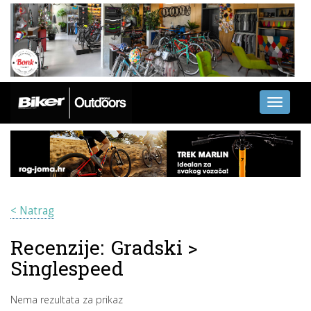
Toggle
navigati
< Natrag
Recenzije:
Gradski
>
Singlespeed
Nema rezultata za prikaz