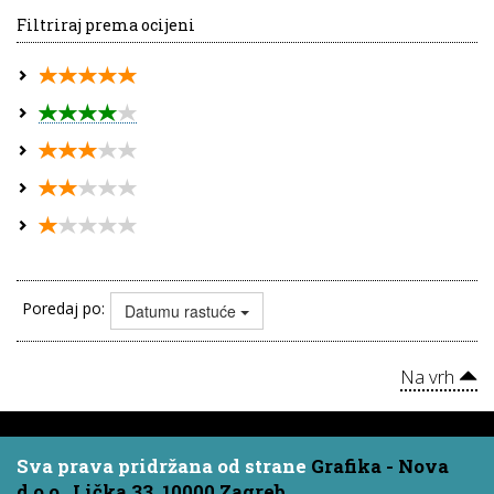
Filtriraj prema ocijeni
Poredaj po:
Datumu rastuće
Na vrh
Sva prava pridržana od strane
Grafika - Nova
d.o.o., Lička 33, 10000 Zagreb