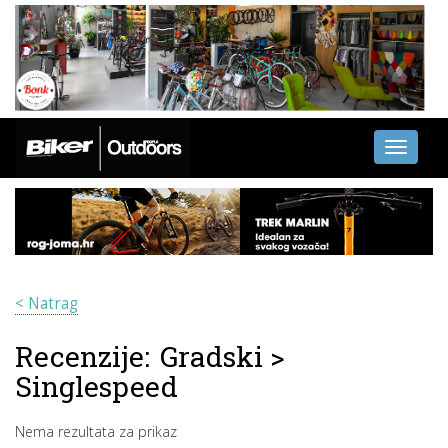
Toggle
navigati
< Natrag
Recenzije:
Gradski
>
Singlespeed
Nema rezultata za prikaz