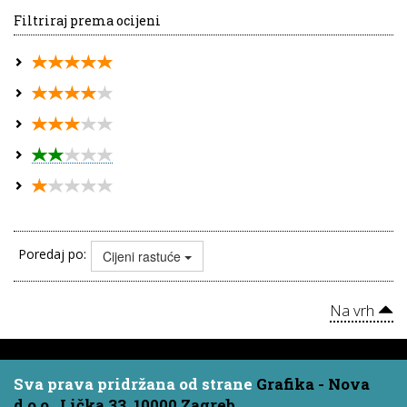
Filtriraj prema ocijeni
Poredaj po:
Cijeni rastuće
Na vrh
Sva prava pridržana od strane
Grafika - Nova
d.o.o., Lička 33, 10000 Zagreb