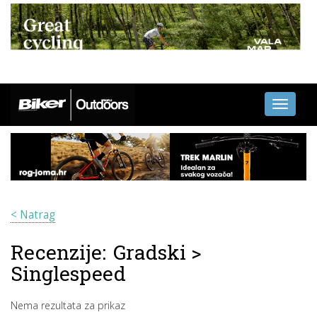
Toggle
navigati
< Natrag
Recenzije:
Gradski
>
Singlespeed
Nema rezultata za prikaz