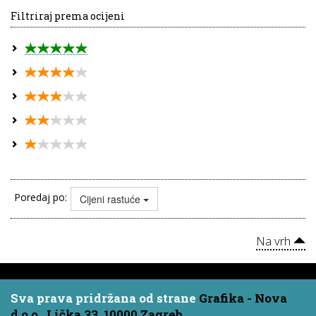
Filtriraj prema ocijeni
Poredaj po:
Cijeni rastuće
Na vrh
Sva prava pridržana od strane
Grafika - Nova
d.o.o., Lička 33, 10000 Zagreb