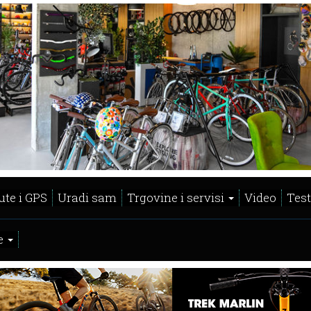
ute i GPS
Uradi sam
Trgovine i servisi
Video
Test
e