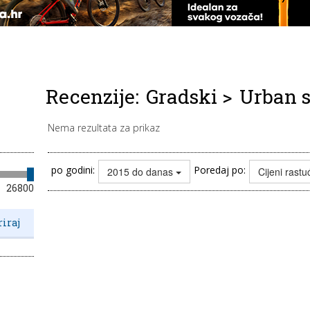
Recenzije:
Gradski
>
Urban s
Nema rezultata za prikaz
po godini:
Poredaj po:
2015 do danas
Cijeni rast
26800