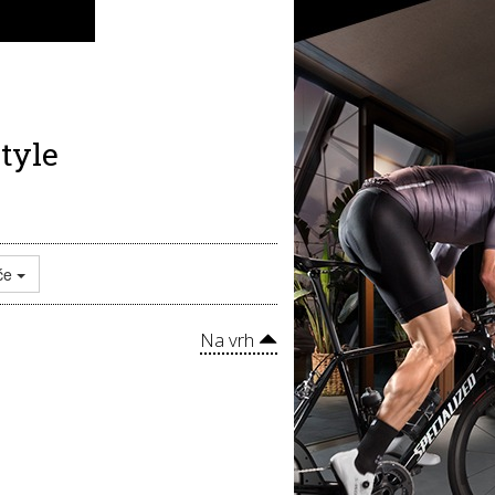
tyle
uće
Na vrh