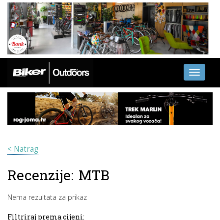
Toggle
navigati
< Natrag
Recenzije:
MTB
Nema rezultata za prikaz
Filtriraj prema cijeni: