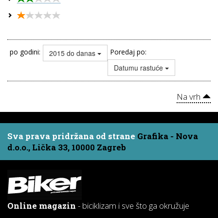
po godini:
Poredaj po:
2015 do danas
Datumu rastuće
Na vrh
Sva prava pridržana od strane
Grafika - Nova
d.o.o., Lička 33, 10000 Zagreb
Online magazin
- biciklizam i sve što ga okružuje