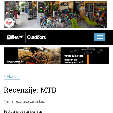
Toggle
navigati
< Natrag
Recenzije:
MTB
Nema rezultata za prikaz
Filtriraj prema cijeni: