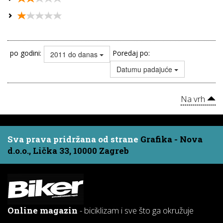
po godini:
Poredaj po:
2011 do danas
Datumu padajuće
Na vrh
Sva prava pridržana od strane
Grafika - Nova
d.o.o., Lička 33, 10000 Zagreb
Online magazin
- biciklizam i sve što ga okružuje