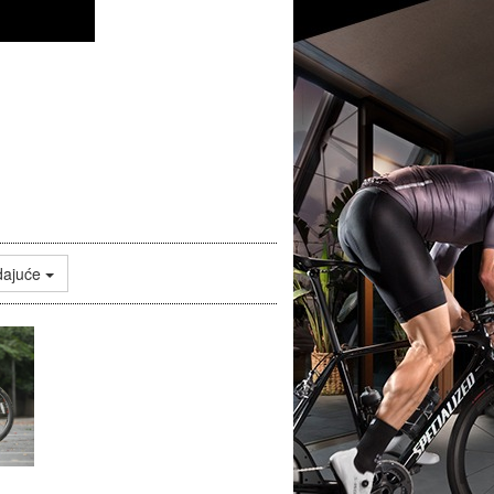
dajuće