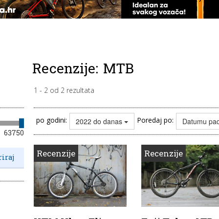
Recenzije:
MTB
1
-
2
od
2
rezultata
po godini:
Poredaj po:
2022 do danas
Datumu pa
63750
Recenzije
Recenzije