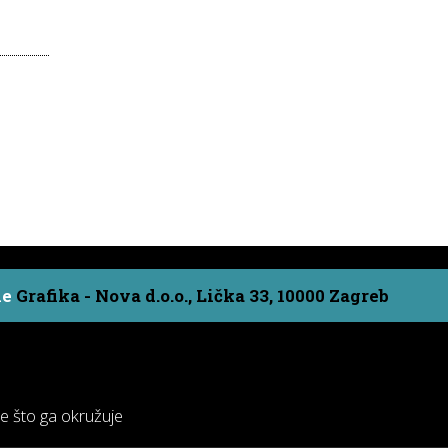
ne
Grafika - Nova d.o.o., Lička 33, 10000 Zagreb
ve što ga okružuje