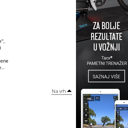
e",
i
jene
...
Na vrh