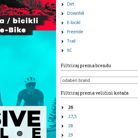
Dirt
Downhill
E-bicikl
Freeride
Trail
XC
Filtriraj prema brendu
Filtriraj prema veličini kotača
26
27,5
28
29