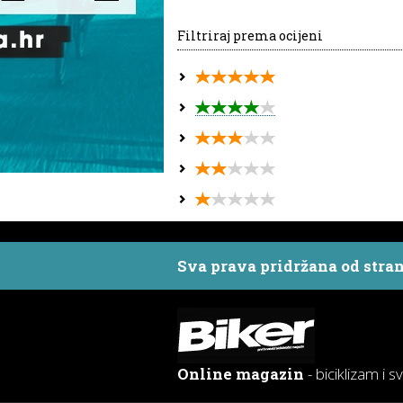
Filtriraj prema ocijeni
Sva prava pridržana od stra
Online magazin
- biciklizam i s