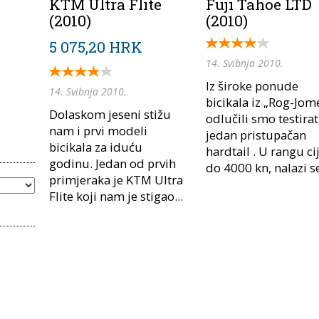
KTM Ultra Flite
Fuji Tahoe LTD
(2010)
(2010)
5 075,20 HRK
14. Svibnja 2010.
Iz široke ponude
14. Svibnja 2010.
bicikala iz „Rog-Jom
Dolaskom jeseni stižu
odlučili smo testirat
nam i prvi modeli
jedan pristupačan
bicikala za iduću
hardtail . U rangu ci
godinu. Jedan od prvih
do 4000 kn, nalazi se
primjeraka je KTM Ultra
Flite koji nam je stigao...