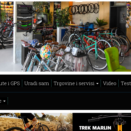
ute i GPS
Uradi sam
Trgovine i servisi
Video
Test
e