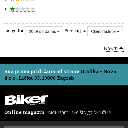
po godini:
Poredaj po:
2009 do danas
Cijeni rastuće
Na vrh
Sva prava pridržana od strane
Grafika - Nova
d.o.o., Lička 33, 10000 Zagreb
Online magazin
- biciklizam i sve što ga okružuje