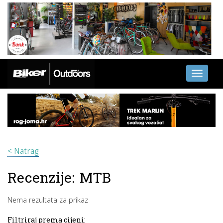
Toggle
navigati
< Natrag
Recenzije:
MTB
Nema rezultata za prikaz
Filtriraj prema cijeni: