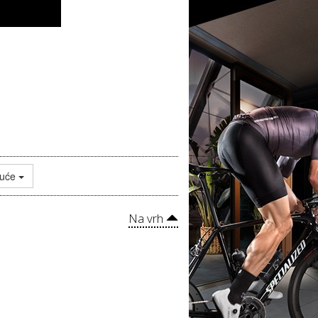
juće
Na vrh