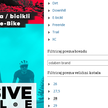
Dirt
Downhill
E-bicikl
Freeride
Trail
XC
Filtriraj prema brendu
Filtriraj prema veličini kotača
26
27,5
28
29