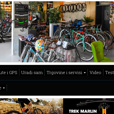
ute i GPS
Uradi sam
Trgovine i servisi
Video
Test
e