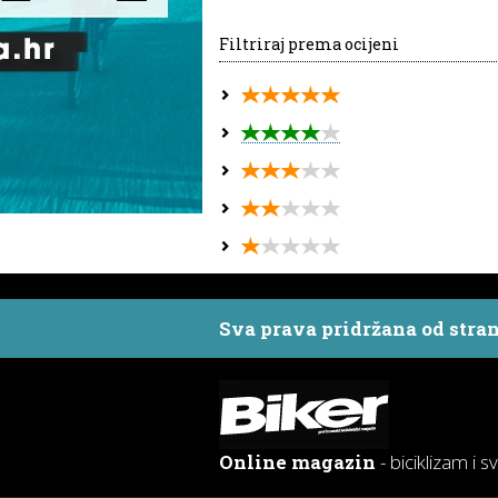
Filtriraj prema ocijeni
Sva prava pridržana od stra
Online magazin
- biciklizam i s