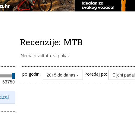
Recenzije:
MTB
Nema rezultata za prikaz
po godini:
Poredaj po:
2015 do danas
Cijeni pada
63750