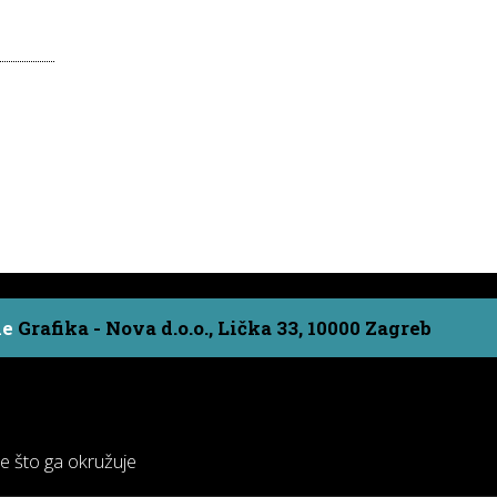
ne
Grafika - Nova d.o.o., Lička 33, 10000 Zagreb
ve što ga okružuje