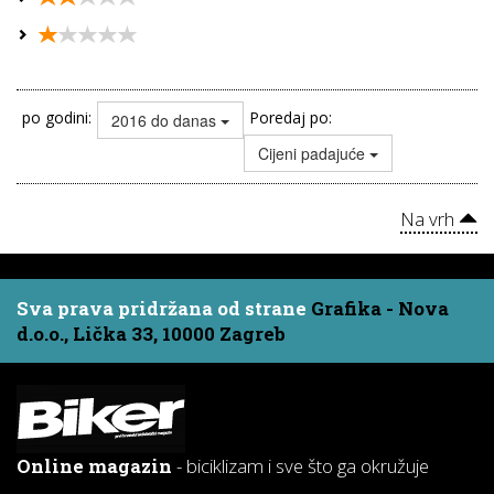
po godini:
Poredaj po:
2016 do danas
Cijeni padajuće
Na vrh
Sva prava pridržana od strane
Grafika - Nova
d.o.o., Lička 33, 10000 Zagreb
Online magazin
- biciklizam i sve što ga okružuje