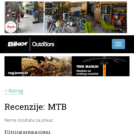
Toggle
navigati
< Natrag
Recenzije:
MTB
Nema rezultata za prikaz
Filtriraj prema cijeni: