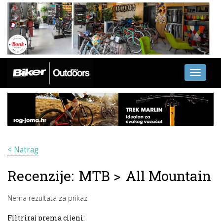
Toggle
navigati
< Natrag
Recenzije:
MTB
>
All Mountain
Nema rezultata za prikaz
Filtriraj prema cijeni: