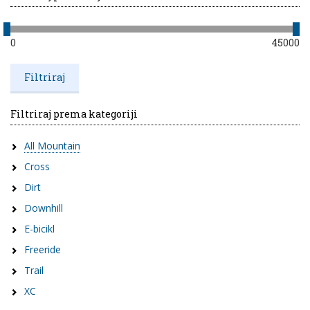
0
45000
Filtriraj prema kategoriji
All Mountain
Cross
Dirt
Downhill
E-bicikl
Freeride
Trail
XC