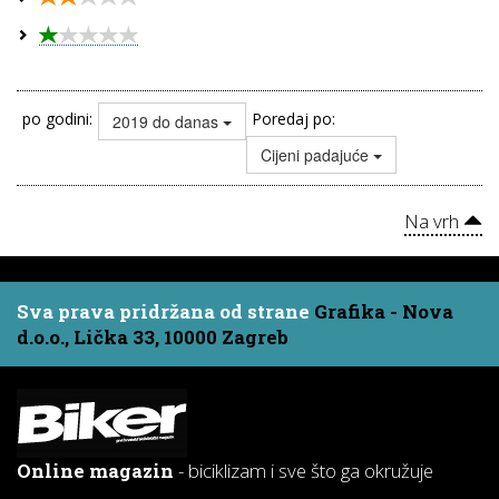
po godini:
Poredaj po:
2019 do danas
Cijeni padajuće
Na vrh
Sva prava pridržana od strane
Grafika - Nova
d.o.o., Lička 33, 10000 Zagreb
Online magazin
- biciklizam i sve što ga okružuje