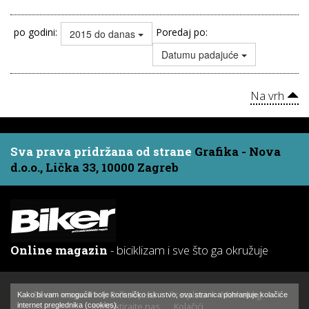
po godini:
Poredaj po:
2015 do danas
Datumu padajuće
Na vrh
Sva prava pridržana od strane
Grafika - Nova
d.o.o., Lička 33, 10000 Zagreb
Online magazin
- biciklizam i sve što ga okružuje
Biker - magazin
O časopisu
Pretplata
Marketing
Kako bi vam omogućili bolje korisničko iskustvo, ova stranica pohranjuje kolačiće
Kontaktirajte nas
Kolačići
internet preglednika (cookies).