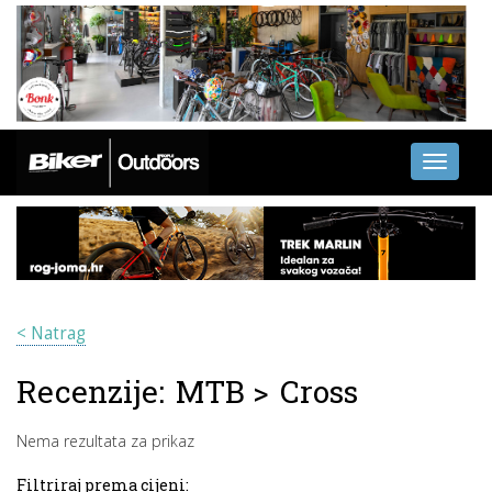
Toggle
navigati
< Natrag
Recenzije:
MTB
>
Cross
Nema rezultata za prikaz
Filtriraj prema cijeni: