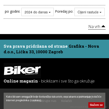
po godini:
Poredaj po:
2024 do danas
Cijeni rastuće
Na vrh
Sva prava pridržana od strane
Grafika - Nova
d.o.o., Lička 33, 10000 Zagreb
Online magazin
- biciklizam i sve što ga okružuje
Biker - magazin
O časopisu
Pretplata
Marketing
Kako bi vam omogućili bolje korisničko iskustvo, ova stranica pohranjuje kolačiće
Kontaktirajte nas
Kolačići
internet preglednika (cookies).
Slažem se
developed by:
Hajtek Studio