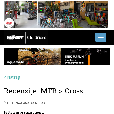
Toggle
navigati
< Natrag
Recenzije:
MTB
>
Cross
Nema rezultata za prikaz
Filtriraj prema cijeni: