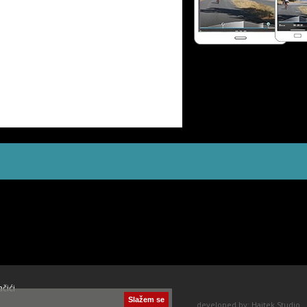
ačići
Slažem se
developed by:
Hajtek Studio