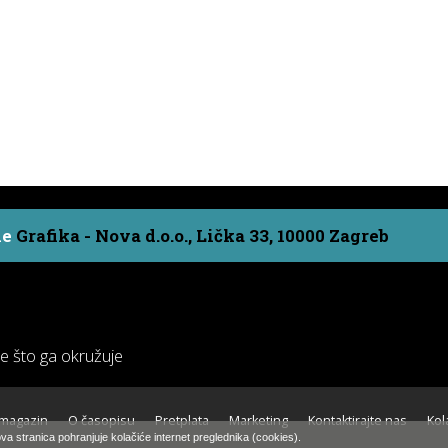
ne
Grafika - Nova d.o.o., Lička 33, 10000 Zagreb
ve što ga okružuje
 magazin
O časopisu
Pretplata
Marketing
Kontaktirajte nas
Kol
va stranica pohranjuje kolačiće internet preglednika (cookies).