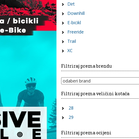
Dirt
Downhill
E-bicikl
Freeride
Trail
XC
Filtriraj prema brendu
Filtriraj prema veličini kotača
28
29
Filtriraj prema ocijeni