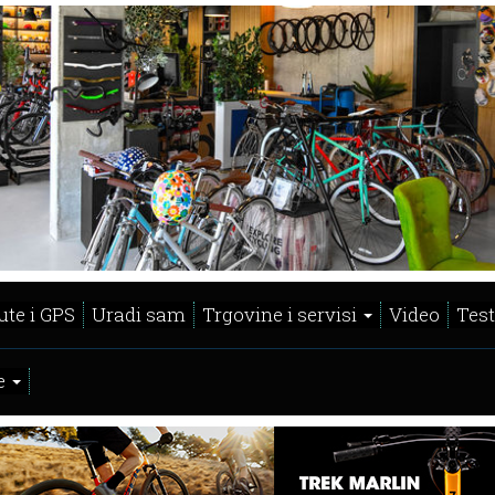
ute i GPS
Uradi sam
Trgovine i servisi
Video
Test
e