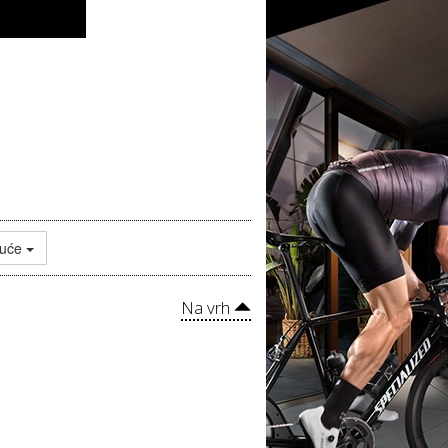
juće
Na vrh