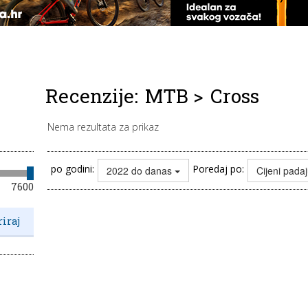
Recenzije:
MTB
>
Cross
Nema rezultata za prikaz
po godini:
Poredaj po:
2022 do danas
Cijeni pada
7600