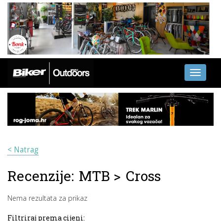
Toggle
navigati
< Natrag
Recenzije:
MTB
>
Cross
Nema rezultata za prikaz
Filtriraj prema cijeni: