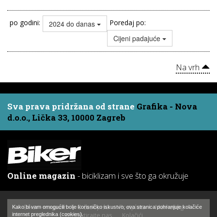
po godini:
Poredaj po:
2024 do danas
Cijeni padajuće
Na vrh
Sva prava pridržana od strane
Grafika - Nova
d.o.o., Lička 33, 10000 Zagreb
Online magazin
- biciklizam i sve što ga okružuje
Biker - magazin
O časopisu
Pretplata
Marketing
Kako bi vam omogućili bolje korisničko iskustvo, ova stranica pohranjuje kolačiće
Kontaktirajte nas
Kolačići
internet preglednika (cookies).