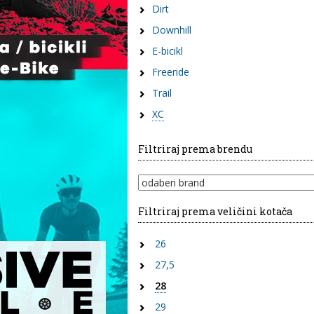
Dirt
Downhill
E-bicikl
Freeride
Trail
XC
Filtriraj prema brendu
Filtriraj prema veličini kotača
26
27,5
28
29