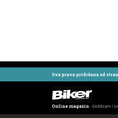
Sva prava pridržana od stra
Online magazin
- biciklizam i s