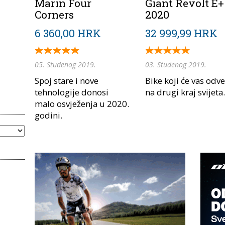
Marin Four
Giant Revolt E+
Corners
2020
6 360,00 HRK
32 999,99 HRK
05. Studenog 2019.
03. Studenog 2019.
Spoj stare i nove
Bike koji će vas odve
tehnologije donosi
na drugi kraj svijeta.
malo osvježenja u 2020.
godini.