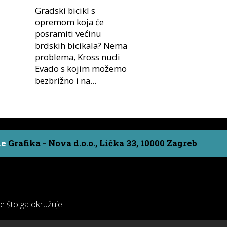
Gradski bicikl s
opremom koja će
posramiti većinu
brdskih bicikala? Nema
problema, Kross nudi
Evado s kojim možemo
bezbrižno i na...
ne
Grafika - Nova d.o.o., Lička 33, 10000 Zagreb
ve što ga okružuje