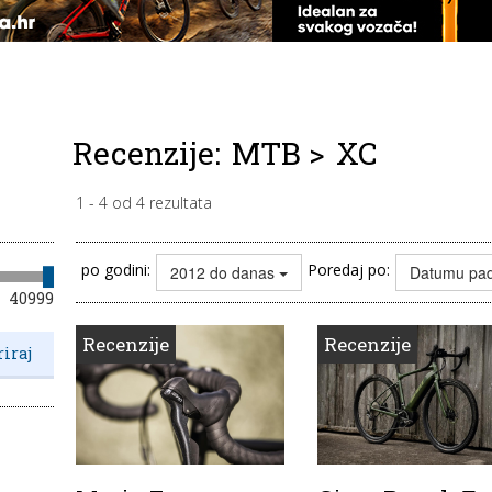
Recenzije:
MTB
>
XC
1
-
4
od
4
rezultata
po godini:
Poredaj po:
2012 do danas
Datumu pa
40999
Recenzije
Recenzije