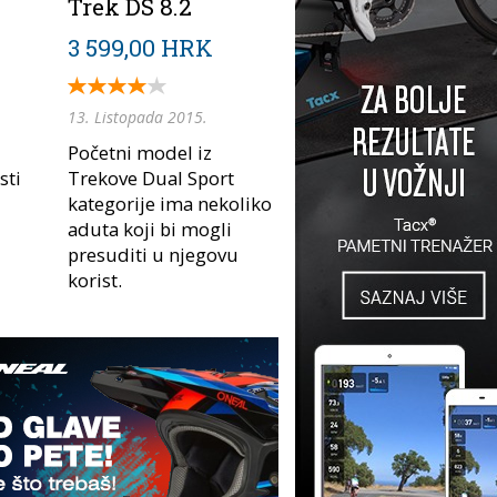
Trek DS 8.2
3 599,00 HRK
13. Listopada 2015.
Početni model iz
sti
Trekove Dual Sport
kategorije ima nekoliko
aduta koji bi mogli
presuditi u njegovu
korist.