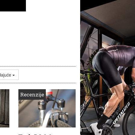
dajuće
Recenzije