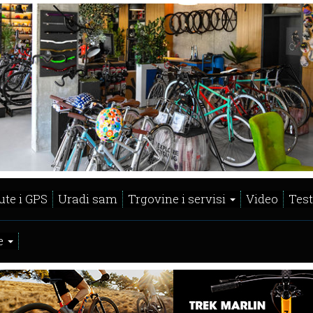
ute i GPS
Uradi sam
Trgovine i servisi
Video
Test
e