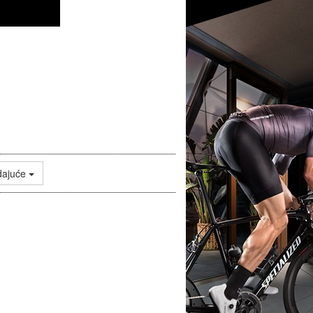
dajuće