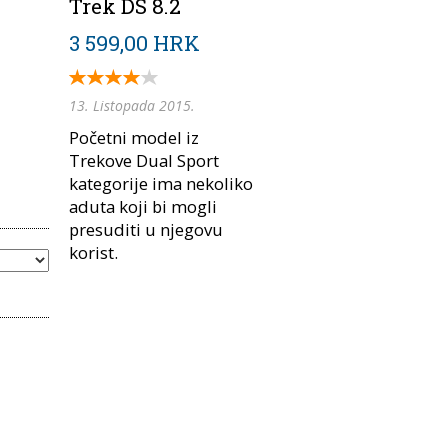
Trek DS 8.2
3 599,00 HRK
13. Listopada 2015.
Početni model iz
Trekove Dual Sport
kategorije ima nekoliko
aduta koji bi mogli
presuditi u njegovu
korist.