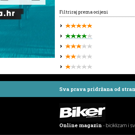
Filtriraj prema ocijeni
Sva prava pridržana od stra
Online magazin
- biciklizam i s