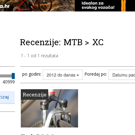
Recenzije:
MTB
>
XC
1
-
1
od
1
rezultata
po godini:
Poredaj po:
2012 do danas
Datumu pa
40999
Recenzije