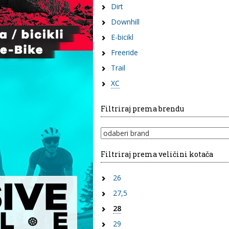
Dirt
Downhill
E-bicikl
Freeride
Trail
XC
Filtriraj prema brendu
Filtriraj prema veličini kotača
26
27,5
28
29