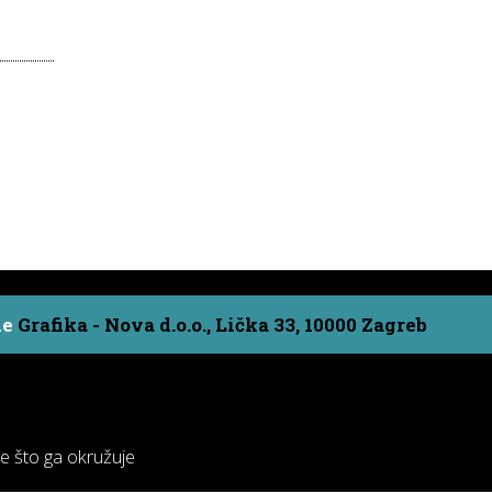
ne
Grafika - Nova d.o.o., Lička 33, 10000 Zagreb
ve što ga okružuje