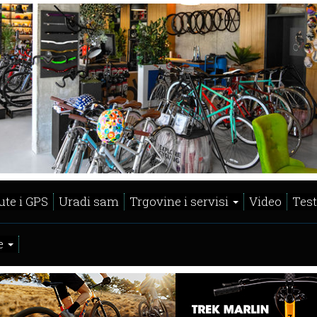
ute i GPS
Uradi sam
Trgovine i servisi
Video
Test
e