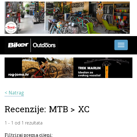
Toggle
navigati
< Natrag
Recenzije:
MTB
>
XC
1
-
1
od
1
rezultata
Filtriraj prema cijeni: