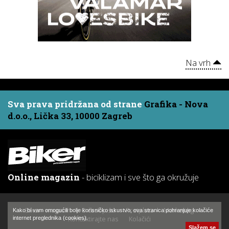
Na vrh
Sva prava pridržana od strane
Grafika - Nova
d.o.o., Lička 33, 10000 Zagreb
Online magazin
- biciklizam i sve što ga okružuje
Biker - magazin
O časopisu
Pretplata
Marketing
Kako bi vam omogućili bolje korisničko iskustvo, ova stranica pohranjuje kolačiće
Kontaktirajte nas
Kolačići
internet preglednika (cookies).
Slažem se