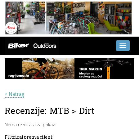
Toggle
navigati
< Natrag
Recenzije:
MTB
>
Dirt
Nema rezultata za prikaz
Filtriraj prema cijeni: