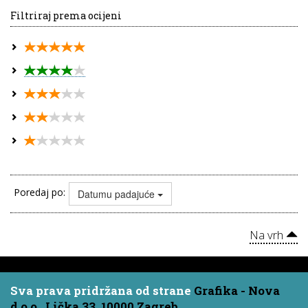
Filtriraj prema ocijeni
Poredaj po:
Datumu padajuće
Na vrh
Sva prava pridržana od strane
Grafika - Nova
d.o.o., Lička 33, 10000 Zagreb