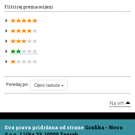
Filtriraj prema ocijeni
Poredaj po:
Cijeni rastuće
Na vrh
Sva prava pridržana od strane
Grafika - Nova
d.o.o., Lička 33, 10000 Zagreb