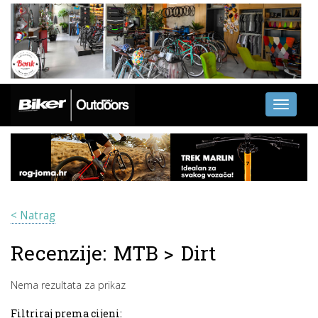
Toggle
navigati
< Natrag
Recenzije:
MTB
>
Dirt
Nema rezultata za prikaz
Filtriraj prema cijeni: