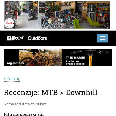
Toggle
navigati
< Natrag
Recenzije:
MTB
>
Downhill
Nema rezultata za prikaz
Filtriraj prema cijeni: