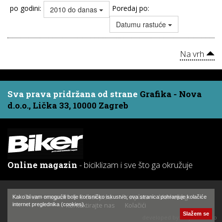
po godini:
Poredaj po:
2010 do danas
Datumu rastuće
Na vrh
Sva prava pridržana od strane
Grafika - Nova
d.o.o., Lička 33, 10000 Zagreb
Online magazin
- biciklizam i sve što ga okružuje
Biker - magazin
O časopisu
Pretplata
Marketing
Kako bi vam omogućili bolje korisničko iskustvo, ova stranica pohranjuje kolačiće
Kontaktirajte nas
Kolačići
internet preglednika (cookies).
Slažem se
developed by:
Hajtek Studio