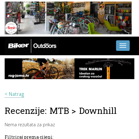
Toggle
navigati
< Natrag
Recenzije:
MTB
>
Downhill
Nema rezultata za prikaz
Filtriraj prema cijeni: