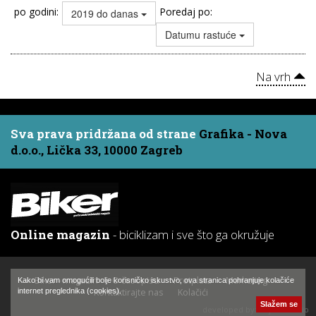
po godini:
Poredaj po:
2019 do danas
Datumu rastuće
Na vrh
Sva prava pridržana od strane
Grafika - Nova
d.o.o., Lička 33, 10000 Zagreb
Online magazin
- biciklizam i sve što ga okružuje
Biker - magazin
O časopisu
Pretplata
Marketing
Kako bi vam omogućili bolje korisničko iskustvo, ova stranica pohranjuje kolačiće
Kontaktirajte nas
Kolačići
internet preglednika (cookies).
Slažem se
developed by:
Hajtek Studio