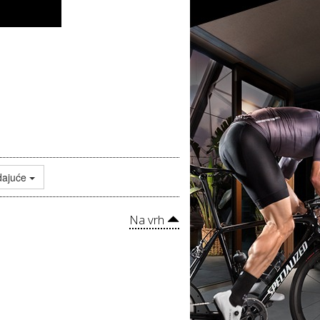
dajuće
Na vrh