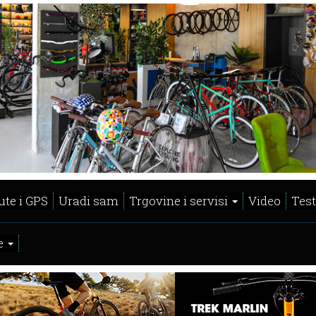
ute i GPS
Uradi sam
Trgovine i servisi
Video
Test
e