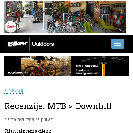
Toggle
navigati
< Natrag
Recenzije:
MTB
>
Downhill
Nema rezultata za prikaz
Filtriraj prema cijeni: