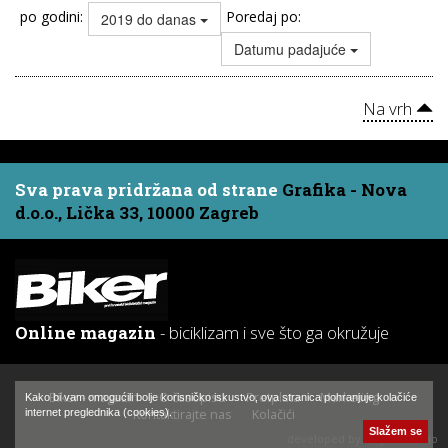
po godini:
Poredaj po:
2019 do danas
Datumu padajuće
Na vrh
Sva prava pridržana od strane
Grafika - Nova
d.o.o., Lička 33, 10000 Zagreb
Online magazin
- biciklizam i sve što ga okružuje
Biker - magazin
O časopisu
Pretplata
Marketing
Kako bi vam omogućili bolje korisničko iskustvo, ova stranica pohranjuje kolačiće
Kontaktirajte nas
Kolačići
internet preglednika (cookies).
Slažem se
developed by:
Hajtek Studio