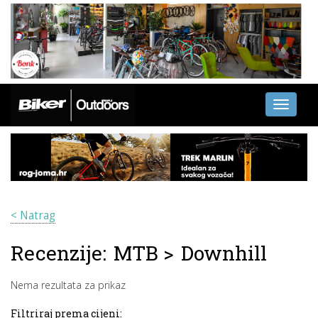
Toggle
navigati
< Natrag
Recenzije:
MTB
>
Downhill
Nema rezultata za prikaz
Filtriraj prema cijeni: